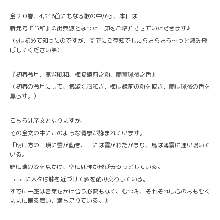
全２０巻、4,516首にもなる歌の中から、本日は
新元号『令和』の出典源となった一節をご紹介させていただきます♪
（yは初めて知ったのですが、すでにご存知でしたらさらさら〜っと読み飛
ばしてください笑）
『初春令月、気淑風和、梅披鏡前之粉、蘭薫珮後之香』
（初春の令月にして、気淑く風和ぎ、梅は鏡前の粉を披き、蘭は珮後の香を
薫らす。）
こちらは序文となりますが、
その全文の中にこのような情景が詠まれています。
「明け方の山頂に雲が動き、山には霧がわだかまり、鳥は薄霧に迷い鳴いて
いる。
庭に蝶の姿を見かけ、空には雁が飛び去ろうとしている。
_ここに人々は膝を近づけて酒を酌み交わしている。
すでに一座は言葉をかけ合う必要もなく、むつみ、それぞれは心のおもむく
ままに振る舞い、満ち足りている。』