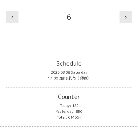
6
Schedule
2026.08.08 Saturday
17:00 2階予約有（貸切）
Counter
Today:
182
Yesterday:
856
Total:
614664