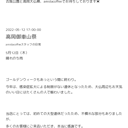
古城公園と高岡大仏横、amidacoffeeでお待ちしております💓
2022-05-12 17:00:00
高岡御車山祭
amidacoffeeスタッフの日常
5月12日（木）
晴れのち雨
ゴールデンウィークもあっという間に終わり。
今年は、感染症拡大による制限がない連休となったため、大仏周辺もお天気
のいい日にはたくさんの人で賑わいました。
当店にとっては、初めての大型連休だったため、不慣れな部分もありました
が、
多くのお客様にご来店いただき、本当に感謝です。