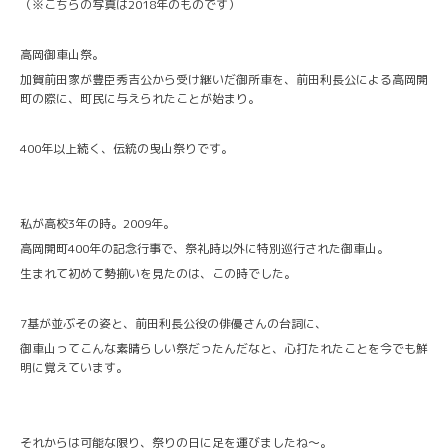
（※こちらの写真は2018年のものです）
高岡御車山祭。
加賀前田家が豊臣秀吉公から受け継いだ御所車を、前田利長公による高岡開
町の際に、町民に与えられたことが始まり。
400年以上続く、伝統の曳山祭りです。
私が高校3年の時。2009年。
高岡開町400年の記念行事で、祭礼時以外に特別巡行された御車山。
生まれて初めて勢揃いを見たのは、この時でした。
7基が並ぶその姿と、前田利長公役の俳優さんの台詞に、
御車山ってこんな素晴らしい祭だったんだなと、心打たれたことを今でも鮮
明に覚えています。
それからは可能な限り、祭りの日に足を運びましたね〜。