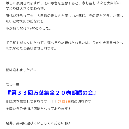
難しく表現されますが、その景色を想像すると、今も昔も 人々と大自然の
関わりは大きく変わらず、
時代が移ろっても、大自然の雄大さを美しいと感じ、その姿をどうにか残し
たいと考えたのだなあと
胸が熱くなる？yなのでした。
『令和』が人々にとって、満ち足りた時代となるかは、今を生きる自分たち
次第なのだと感じさせられます。
話は逸れましたが...
もう一度！
『第３３回万葉集全２０巻朗唱の会』
朗唱者を募集しております！！！
7月31日
締め切りです！
全国からご参加が可能となっております！
是非、高岡に遊びにいらしてくださいね♪