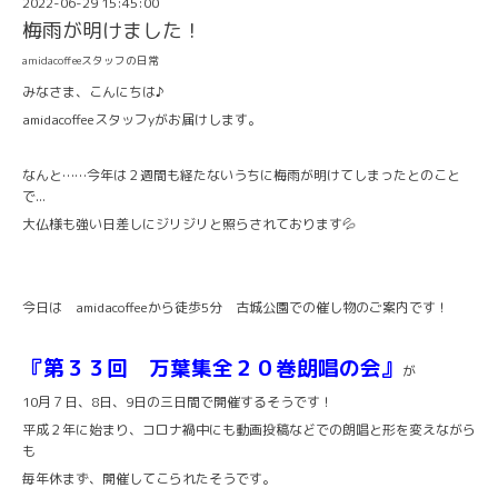
2022-06-29 15:45:00
梅雨が明けました！
amidacoffeeスタッフの日常
みなさま、こんにちは♪
amidacoffeeスタッフyがお届けします。
なんと……今年は２週間も経たないうちに梅雨が明けてしまったとのこと
で...
大仏様も強い日差しにジリジリと照らされております💦
今日は amidacoffeeから徒歩5分 古城公園での催し物のご案内です！
『第３３回 万葉集全２０巻朗唱の会』
が
10月７日、8日、9日の三日間で開催するそうです！
平成２年に始まり、コロナ禍中にも動画投稿などでの朗唱と形を変えながら
も
毎年休まず、開催してこられたそうです。