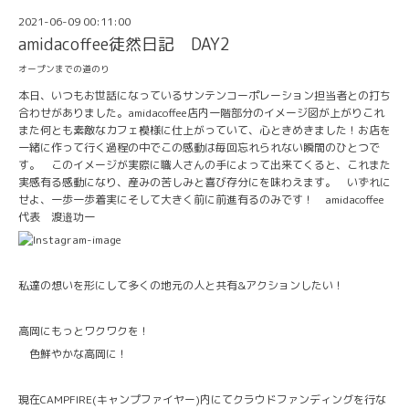
2021-06-09 00:11:00
amidacoffee徒然日記 DAY2
オープンまでの道のり
本日、いつもお世話になっているサンテンコーポレーション担当者との打ち
合わせがありました。amidacoffee店内一階部分のイメージ図が上がりこれ
また何とも素敵なカフェ模様に仕上がっていて、心ときめきました！お店を
一緒に作って行く過程の中でこの感動は毎回忘れられない瞬間のひとつで
す。 このイメージが実際に職人さんの手によって出来てくると、これまた
実感有る感動になり、産みの苦しみと喜び存分にを味わえます。 いずれに
せよ、一歩一歩着実にそして大きく前に前進有るのみです！ amidacoffee
代表 渡邉功一
私達の想いを形にして多くの地元の人と共有&アクションしたい！
高岡にもっとワクワクを！
色鮮やかな高岡に！
現在CAMPFIRE(キャンプファイヤー)内にてクラウドファンディングを行な