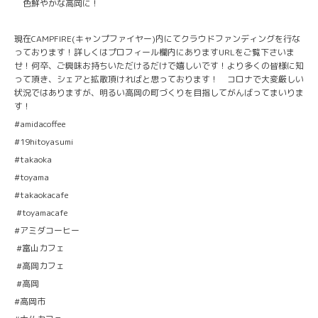
色鮮やかな高岡に！
現在CAMPFIRE(キャンプファイヤー)内にてクラウドファンディングを行な
っております！詳しくはプロフィール欄内にありますURLをご覧下さいま
せ！何卒、ご興味お持ちいただけるだけで嬉しいです！より多くの皆様に知
って頂き、シェアと拡散頂ければと思っております！ コロナで大変厳しい
状況ではありますが、明るい高岡の町づくりを目指してがんばってまいりま
す！
#amidacoffee
#19hitoyasumi
#takaoka
#toyama
#takaokacafe
#toyamacafe
#アミダコーヒー
#富山カフェ
#高岡カフェ
#高岡
#高岡市