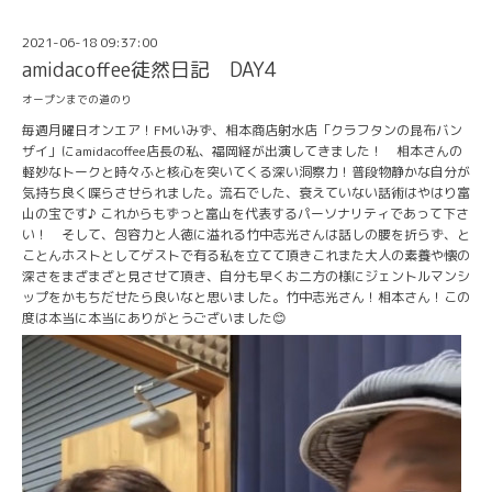
2021-06-18 09:37:00
amidacoffee徒然日記 DAY4
オープンまでの道のり
毎週月曜日オンエア！FMいみず、相本商店射水店「クラフタンの昆布バン
ザイ」にamidacoffee店長の私、福岡経が出演してきました！ 相本さんの
軽妙なトークと時々ふと核心を突いてくる深い洞察力！普段物静かな自分が
気持ち良く喋らさせられました。流石でした、衰えていない話術はやはり富
山の宝です♪ これからもずっと富山を代表するパーソナリティであって下さ
い！ そして、包容力と人徳に溢れる竹中志光さんは話しの腰を折らず、と
ことんホストとしてゲストで有る私を立てて頂きこれまた大人の素養や懐の
深さをまざまざと見させて頂き、自分も早くお二方の様にジェントルマンシ
ップをかもちだせたら良いなと思いました。竹中志光さん！相本さん！この
度は本当に本当にありがとうございました😊