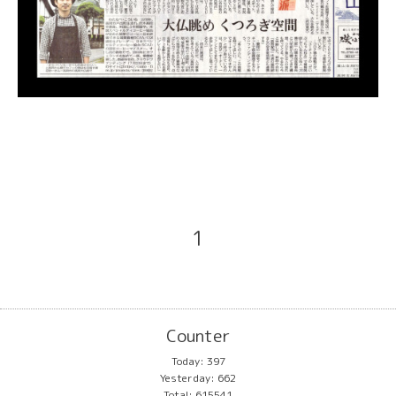
1
Counter
Today:
397
Yesterday:
662
Total:
615541