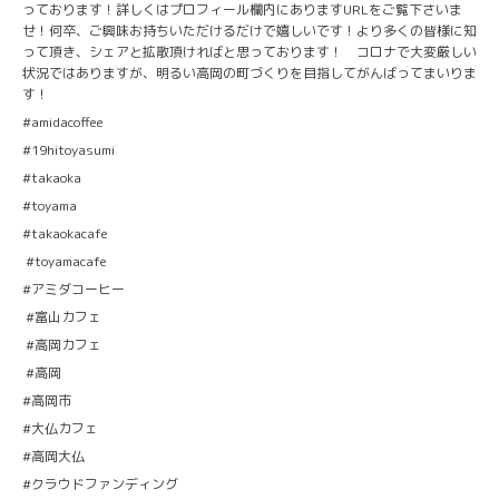
っております！詳しくはプロフィール欄内にありますURLをご覧下さいま
せ！何卒、ご興味お持ちいただけるだけで嬉しいです！より多くの皆様に知
って頂き、シェアと拡散頂ければと思っております！ コロナで大変厳しい
状況ではありますが、明るい高岡の町づくりを目指してがんばってまいりま
す！
#amidacoffee
#19hitoyasumi
#takaoka
#toyama
#takaokacafe
#toyamacafe
#アミダコーヒー
#富山カフェ
#高岡カフェ
#高岡
#高岡市
#大仏カフェ
#高岡大仏
#クラウドファンディング