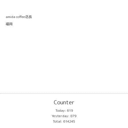
amida coffee店長
福岡
Counter
Today:
619
Yesterday:
879
Total:
614245