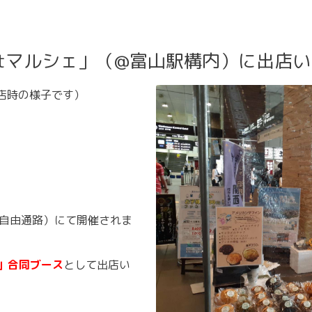
aktマルシェ」（@富山駅構内）に出店
店時の様子です）
北自由通路）にて開催されま
fee」合同ブース
として出店い