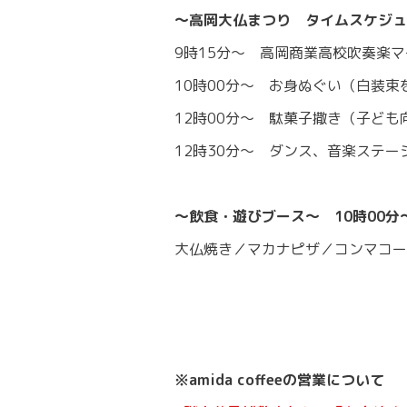
〜高岡大仏まつり タイムスケジュ
9時15分〜 高岡商業高校吹奏楽
10時00分〜 お身ぬぐい（白装
12時00分〜 駄菓子撒き（子ども
12時30分〜 ダンス、音楽ステ
〜飲食・遊びブース〜 10時00分〜
大仏焼き／マカナピザ／コンマコー
※amida coffeeの営業について