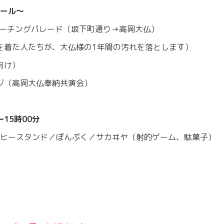
ール〜
マーチングパレード（坂下町通り→高岡大仏）
束を着た人たちが、大仏様の1年間の汚れを落とします）
向け）
ージ（高岡大仏奉納共演会）
15時00分
ヒースタンド／ぽんぷく／サカヰヤ（射的ゲーム、駄菓子）