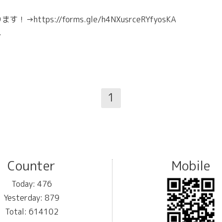
ります！→
https://forms.gle/h4NXusrceRYfyosKA
7
1
Counter
Mobile
Today:
476
Yesterday:
879
Total:
614102