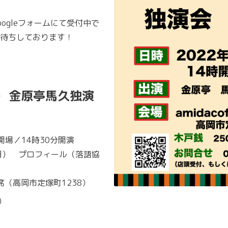
Googleフォームにて受付中で
待ちしております！
金原亭馬久独演
会
開場／14時30分開演
ツ目）
プロフィール
（落語協
桟敷席（高岡市定塚町1238）
）