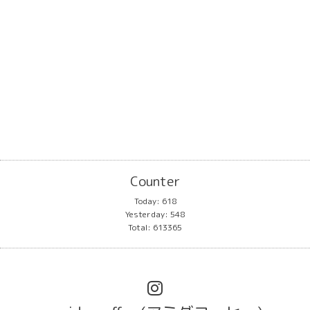
Counter
Today:
618
Yesterday:
548
Total:
613365