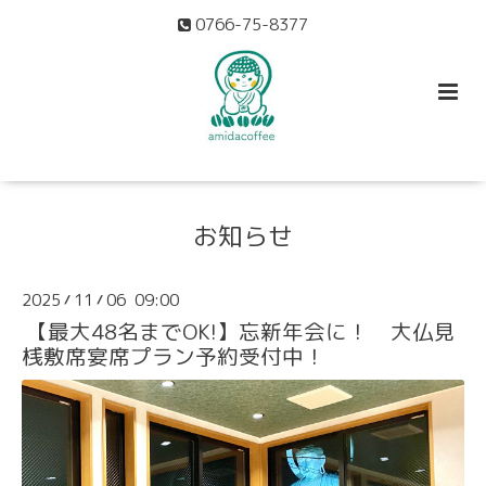
0766-75-8377
お知らせ
2025
11
06 09:00
/
/
【最大48名までOK!】忘新年会に！ 大仏見
桟敷席宴席プラン予約受付中！