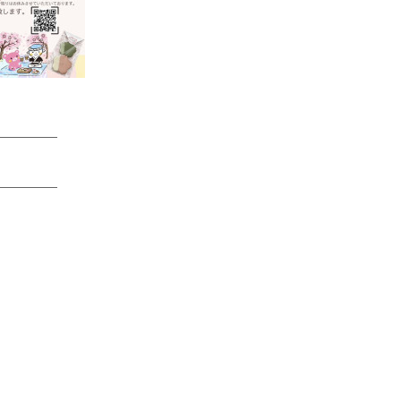
────
────