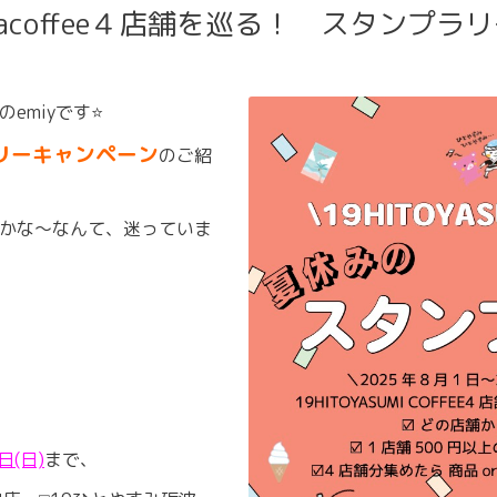
dacoffee４店舗を巡る！ スタンプ
フのemiyです
⭐️
リーキャンペーン
のご紹
うかな〜なんて、迷っていま
日(日)
まで、