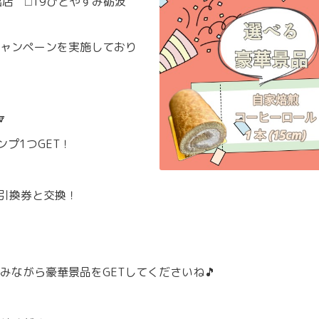
み戸出店 ⬜︎19ひとやすみ砺波
ャンペーンを実施しており

ンプ1つGET！
r引換券と交換！
みながら豪華景品をGETしてくださいね🎵