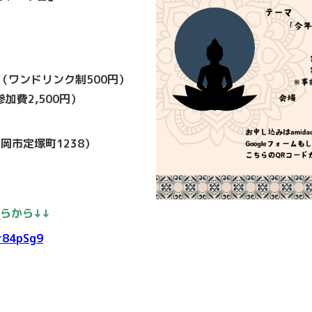
分（ワンドリンク制500円）
加費2,500円）
（高岡市定塚町1238）
らから↓↓
r84pSg9