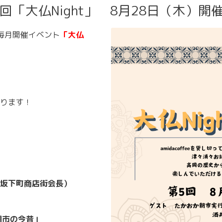
「大仏Night」 8月28日（木）開
での毎月開催イベント
「大仏
ります！
（坂下町商店街会長）
朝市の今昔」