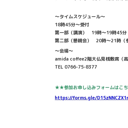
〜タイムスケジュール〜
18時45分〜受付
第一部（講演） 19時〜19時45
第二部（懇親会） 20時〜21時（参
〜会場〜
amida coffee2階大仏見桟敷席
TEL 0766-75-8377
★★参加お申し込みフォームはこち
https://forms.gle/D15zNNCZX1