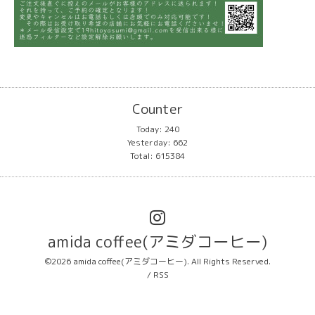
Counter
Today:
240
Yesterday:
662
Total:
615384
amida coffee(アミダコーヒー)
©2026
amida coffee(アミダコーヒー)
. All Rights Reserved.
/
RSS