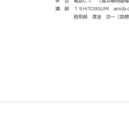
申 込 電話にて （海浜植物園様：07
講 師 １９HITOYASUMI amida c
焙煎師 渡邉 功一（国際資格SC