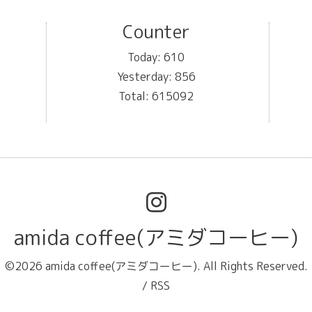
Counter
Today:
610
Yesterday:
856
Total:
615092
amida coffee(アミダコーヒー)
©2026
amida coffee(アミダコーヒー)
. All Rights Reserved.
/
RSS