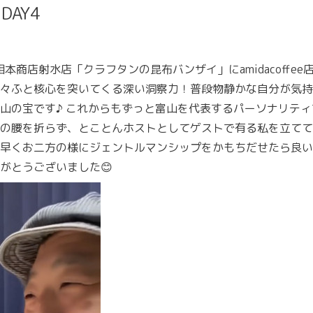
DAY4
本商店射水店「クラフタンの昆布バンザイ」にamidacoffe
々ふと核心を突いてくる深い洞察力！普段物静かな自分が気持
山の宝です♪ これからもずっと富山を代表するパーソナリテ
の腰を折らず、とことんホストとしてゲストで有る私を立てて
早くお二方の様にジェントルマンシップをかもちだせたら良い
がとうございました😊