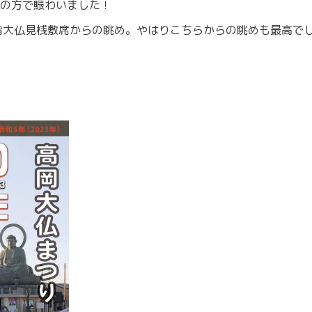
の方で賑わいました！
階大仏見桟敷席からの眺め。やはりこちらからの眺めも最高で