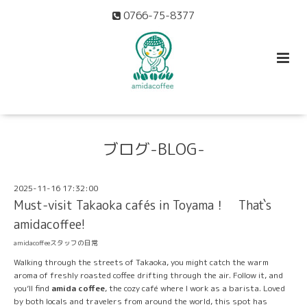
0766-75-8377
ブログ-BLOG-
2025-11-16 17:32:00
Must-visit Takaoka cafés in Toyama！ That`s
amidacoffee!
amidacoffeeスタッフの日常
Walking through the streets of Takaoka, you might catch the warm
aroma of freshly roasted coffee drifting through the air. Follow it, and
you’ll find
amida coffee
, the cozy café where I work as a barista. Loved
by both locals and travelers from around the world, this spot has