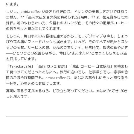
います。
しかし、amida coffee が愛される理由は、ドリンクの美味しさだけではあり
ません。**「高岡大仏を目の前に眺められる2階席」**は、観光客からも大
好評。朝のやわらかい光、夕暮れのオレンジ色、その時々の風景がコーヒー
の味をもっと豊かにしてくれます。
もちろん、毎日多くのお客様を迎えるからこそ、ポジティブな声も、ちょっ
ぴり耳の痛いフィードバックも届きます。けれど、そのすべてが私たちスタ
ッフの宝物。サービスの質、商品のクオリティ、待ち時間、接客の細やかさ
——ひとつひとつ改善しながら、今日も“また来たい”と思ってもらえるお店
を目指しています。
「Takaoka café」「高岡 カフェ 観光」「富山 コーヒー 自家焙煎」を検索し
て見つけてくださったあなたへ。旅行の途中でも、仕事帰りでも、家事の合
間のごほうび時間でも。amida coffee は、あなたの暮らしにそっと寄り添う
一杯を、心を込めてお届けします。
高岡に来る予定があるなら、ぜひ立ち寄ってください。あなたの“好き”がき
っと増えます。