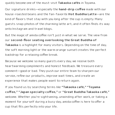
quickly become one of the must-visit
Takaoka cafés
in Toyama.
Our signature drinks—especially the
hand-drip coffee
made with our
house-roasted beans and the fan-favorite
Hot Buddha Latte
—are the
kind of flavors that stay with you long after the cup is empty. Many
guests snap photos of the charming latte art, and it often finds its way
onto Instagram and travel blogs.
But the magic of amida coffee isn’t just in what we serve. The view from
our
second-floor seating overlooking the Great Buddha of
Takaoka
is a highlight for many visitors. Depending on the time of day,
the soft morning light or the warm orange sunset creates the perfect
backdrop for a relaxing coffee break.
Because we welcome so many guests every day, we receive both
heartwarming compliments and honest feedback. We treasure every
comment—good or bad. They push our entire team to sharpen our
service, refine our products, improve wait times, and create an
experience that makes people want to return again.
If you found us by searching terms like
“Takaoka café,” “Toyama
coffee,” “Japan specialty coffee,”
or
“Great Buddha Takaoka café,”
welcome. Whether you're sightseeing, unwinding after work, or taking a
moment for yourself during a busy day, amida coffee is here to offer a
cup that fits perfectly into your life.