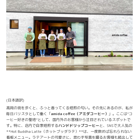
(日本語訳)
高岡の街を歩くと、ふっと香ってくる焙煎の匂い。その先にあるのが、私が
毎日バリスタとして働く「
amida coffee（アミダコーヒー）
」。ここは“コ
ーヒー好きの聖地”として、国内外のお客様から注目されているスポットで
す。特に、店内で自家焙煎する
ハンドドリップコーヒー
と、SNSで大人気の
**Hot Buddha Latte（ホットブッダラテ）**は、一度飲めば忘れられない
看板メニュー。ラテアートの可愛さに、思わず写真を撮るお客様も続出して