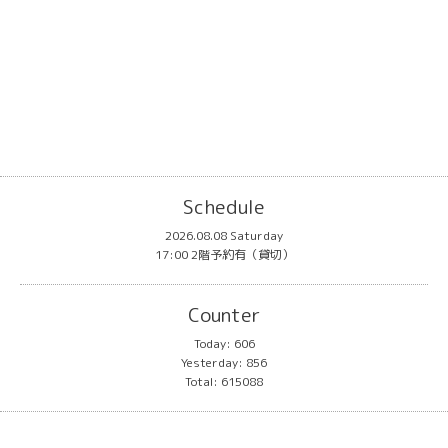
Schedule
2026.08.08 Saturday
17:00 2階予約有（貸切）
Counter
Today:
606
Yesterday:
856
Total:
615088