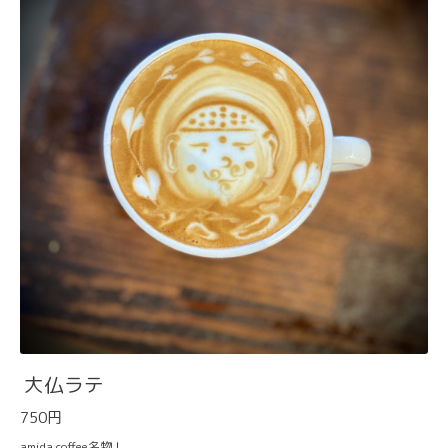
大仏ラテ
750円
amida coffee名物！