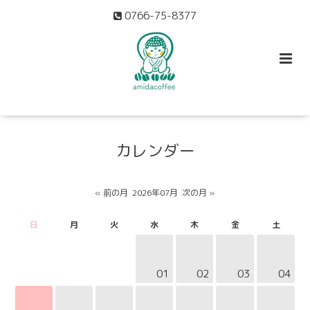
0766-75-8377
カレンダー
« 前の月
2026年07月
次の月 »
日
月
火
水
木
金
土
01
02
03
04