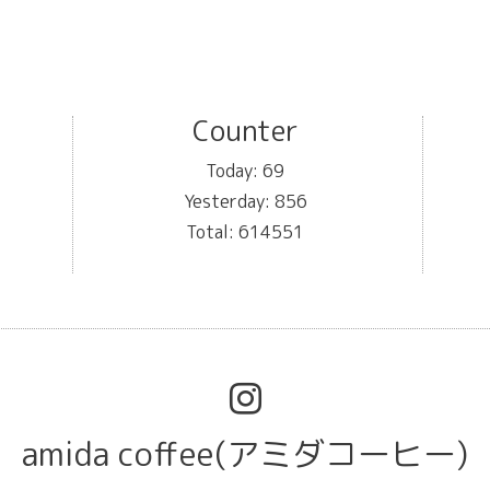
Counter
Today:
69
Yesterday:
856
Total:
614551
amida coffee(アミダコーヒー)