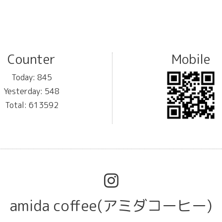
Counter
Mobile
Today:
845
Yesterday:
548
Total:
613592
amida coffee(アミダコーヒー)