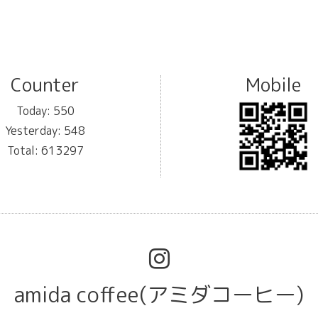
Counter
Mobile
Today:
550
Yesterday:
548
Total:
613297
amida coffee(アミダコーヒー)