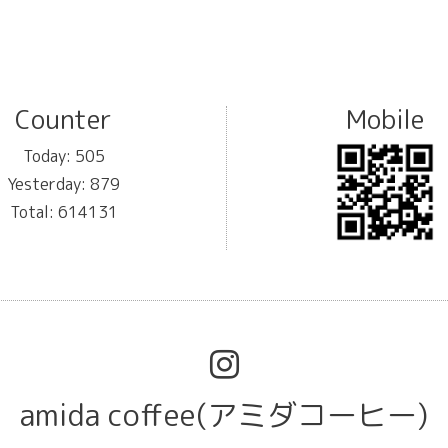
Counter
Mobile
Today:
505
Yesterday:
879
Total:
614131
amida coffee(アミダコーヒー)